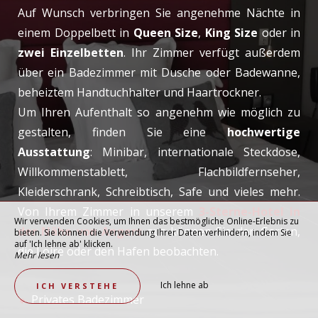
Auf Wunsch verbringen Sie angenehme Nächte in
einem Doppelbett in
Queen Size
,
King Size
oder in
zwei Einzelbetten
. Ihr Zimmer verfügt außerdem
über ein Badezimmer mit Dusche oder Badewanne,
beheiztem Handtuchhalter und Haartrockner.
Um Ihren Aufenthalt so angenehm wie möglich zu
gestalten, finden Sie eine
hochwertige
Ausstattung
: Minibar, internationale Steckdose,
Willkommenstablett, Flachbildfernseher,
Kleiderschrank, Schreibtisch, Safe und vieles mehr.
Von Ihrem Zimmer in unserem
3-Sterne-Hotel in
Wir verwenden Cookies, um Ihnen das bestmögliche Online-Erlebnis zu
der Nähe von Angers
aus können Sie den Garten,
bieten. Sie können die Verwendung Ihrer Daten verhindern, indem Sie
auf 'Ich lehne ab' klicken.
die Loire oder den Hafen beobachten.
Mehr lesen
Ich lehne ab
ICH VERSTEHE
Privates Badezimmer