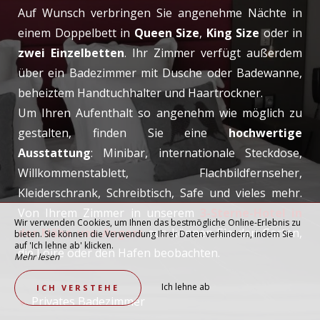
Auf Wunsch verbringen Sie angenehme Nächte in
einem Doppelbett in
Queen Size
,
King Size
oder in
zwei Einzelbetten
. Ihr Zimmer verfügt außerdem
über ein Badezimmer mit Dusche oder Badewanne,
beheiztem Handtuchhalter und Haartrockner.
Um Ihren Aufenthalt so angenehm wie möglich zu
gestalten, finden Sie eine
hochwertige
Ausstattung
: Minibar, internationale Steckdose,
Willkommenstablett, Flachbildfernseher,
Kleiderschrank, Schreibtisch, Safe und vieles mehr.
Von Ihrem Zimmer in unserem
3-Sterne-Hotel in
Wir verwenden Cookies, um Ihnen das bestmögliche Online-Erlebnis zu
der Nähe von Angers
aus können Sie den Garten,
bieten. Sie können die Verwendung Ihrer Daten verhindern, indem Sie
auf 'Ich lehne ab' klicken.
die Loire oder den Hafen beobachten.
Mehr lesen
Ich lehne ab
ICH VERSTEHE
Privates Badezimmer