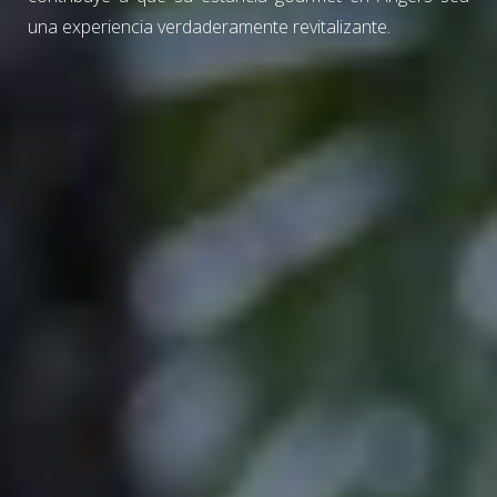
una experiencia verdaderamente revitalizante.