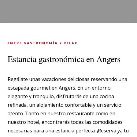
ENTRE GASTRONOMÍA Y RELAX
Estancia gastronómica en Angers
Regálate unas vacaciones deliciosas reservando una
escapada gourmet en Angers. En un entorno
elegante y tranquilo, disfrutarás de una cocina
refinada, un alojamiento confortable y un servicio
atento. Tanto en nuestro restaurante como en
nuestro hotel, encontrarás todas las comodidades
necesarias para una estancia perfecta. ¡Reserva ya tu