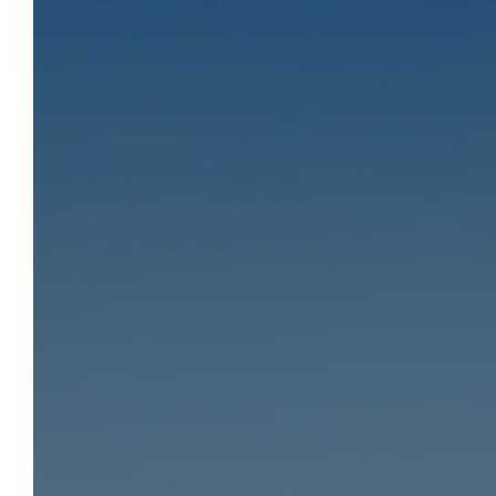
LES 3 LIEUX
Réserver
"Les 3 Lieux" est un établissement
rassemblant trois activités : La Nuit, La Table
et Le Bistrot. Que vous nous rendiez visite
pour des vacances en famille ou des week-
ends romantiques, des événements
professionnels ou des soirées-étapes, une
halte gourmande ou un repas d’affaires, tout
a été pensé pour votre confort.