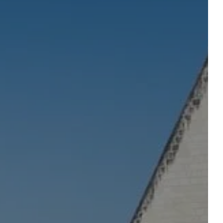
ant – la table
réserver une soirée-étape
'HÔTEL
Départ
Départ