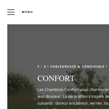
MENU
LES 3 LIEUX
Réserver
1 - 2 •
CHALEUREUSE & CONVIVIALE •
CONFORT
"Les 3 Lieux" est un établissement
Les Chambres Confort vous charmeront 
rassemblant trois activités : La Nuit, La Table
leur douceur. La décoration s’inspire de
et Le Bistrot. Que vous nous rendiez visite
suivants : doreur encadreur, verrier, ti
pour des vacances en famille ou des week-