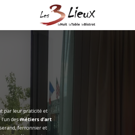
réserver l'hôtel
réserver le restaur
RÉSERVER L
Arrivée
par leur praticité et
 l’un des
métiers d’art
Arrivée
sserand, ferronnier et