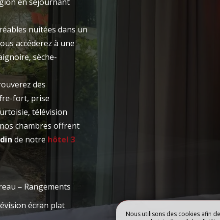
région en séjournant
LE RESTAURANT
NUIT
TABLE
gréables nuitées dans un
vous accéderez à une
ignoire, sèche-
RÉSERVE
trouverez des
fre-fort, prise
urtoisie, télévision
 nos chambres offrent
rdin
de notre
hôtel 3
reau – Rangements
évision écran plat
Nous utilisons des cookies afin d