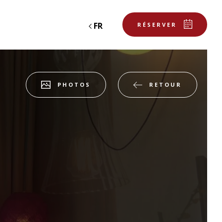
FR
RÉSERVER
RETOUR
PHOTOS
ant – la table
réserver une soirée-étape
'HÔTEL
Départ
Départ