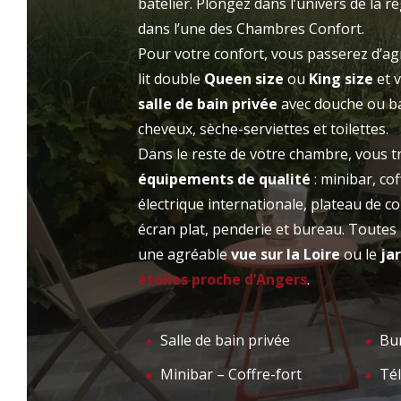
batelier. Plongez dans l’univers de la 
ends romantiques, des événements
dans l’une des Chambres Confort.
LA 
ACCUEIL
professionnels ou des soirées-étapes, une
Pour votre confort, vous passerez d’a
halte gourmande ou un repas d’affaires, tout
lit double
Queen size
ou
King size
et 
a été pensé pour votre confort.
salle de bain privée
avec douche ou ba
cheveux, sèche-serviettes et toilettes.
Dans le reste de votre chambre, vous 
équipements de qualité
: minibar, cof
électrique internationale, plateau de co
écran plat, penderie et bureau. Toutes
une agréable
vue sur la Loire
ou le
ja
étoiles proche d’Angers
.
Salle de bain privée
Bu
Minibar – Coffre-fort
Tél